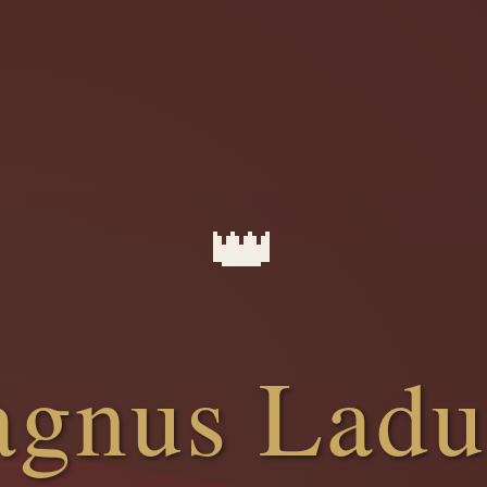
👑
gnus Ladu