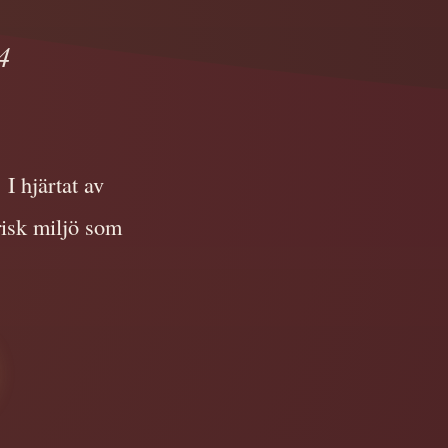
4
I hjärtat av
risk miljö som