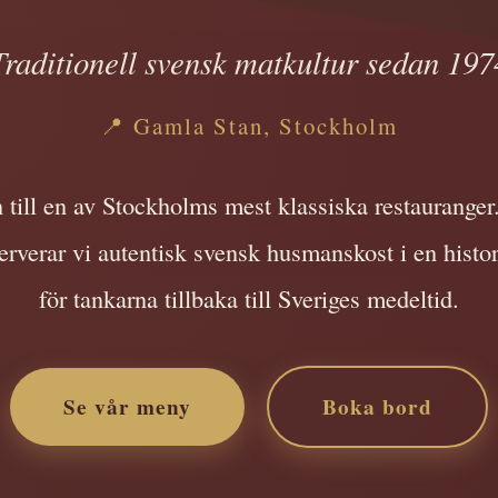
Traditionell svensk matkultur sedan 197
📍 Gamla Stan, Stockholm
ill en av Stockholms mest klassiska restauranger. 
rverar vi autentisk svensk husmanskost i en histo
för tankarna tillbaka till Sveriges medeltid.
Se vår meny
Boka bord